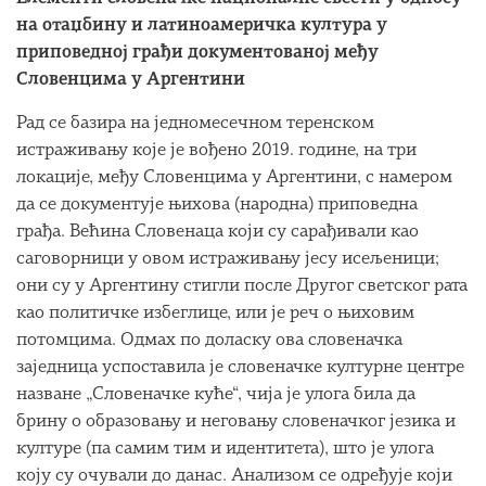
на отаџбину и латиноамеричка култура у
приповедној грађи документованој међу
Словенцима у Аргентини
Рад се базира на једномесечном теренском
истраживању које је вођено 2019. године, на три
локације, међу Словенцима у Аргентини, с намером
да се документује њихова (народна) приповедна
грађа. Већина Словенаца који су сарађивали као
саговорници у овом истраживању јесу исељеници;
они су у Аргентину стигли после Другог светског рата
као политичке избеглице, или је реч о њиховим
потомцима. Одмах по доласку ова словеначка
заједница успоставила је словеначке културне центре
назване „Словеначке куће“, чија је улога била да
брину о образовању и неговању словеначког језика и
културе (па самим тим и идентитета), што је улога
коју су очували до данас. Анализом се одређује који