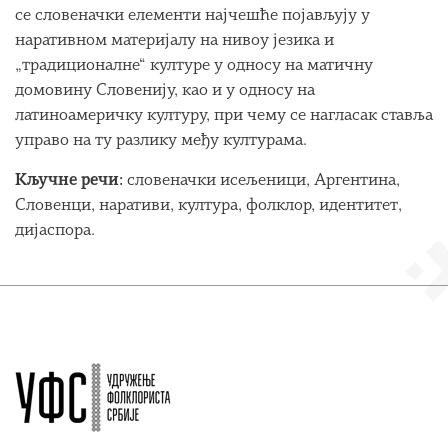
се словеначки елементи најчешће појављују у
наративном материјалу на нивоу језика и
„традиционалне“ културе у односу на матичну
домовину Словенију, као и у односу на
латиноамеричку културу, при чему се нагласак ставља
управо на ту разлику међу културама.
Кључне речи:
словеначки исељеници, Аргентина,
Словенци, наративи, култура, фолклор, идентитет,
дијаспора.