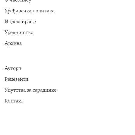
О часопису
Уређивачка политика
Индексирање
Уредништво
Архива
Аутори
Рецезенти
Упутства за сараднике
Контакт