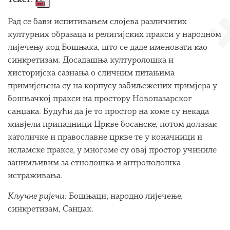
Рад се бави испитивањем слојева различитих
културних образаца и религијских пракси у народном
лијечењу код Бошњака, што се даде именовати као
синкретизам. Досадашња културолошка и
хисторијска сазнања о сличним питањима
примијењена су на корпусу забиљежених примјера у
бошњачкој пракси на простору Новопазарског
санџака. Будући да је то простор на коме су некада
живјели припадници Цркве босанске, потом долазак
католичке и православне цркве те у коначници и
исламске праксе, у многоме су овај простор учиниле
занимљивим за етнолошка и антрополошка
истраживања.
Кључне ријечи:
Бошњаци, народно лијечење,
синкретизам, Санџак.